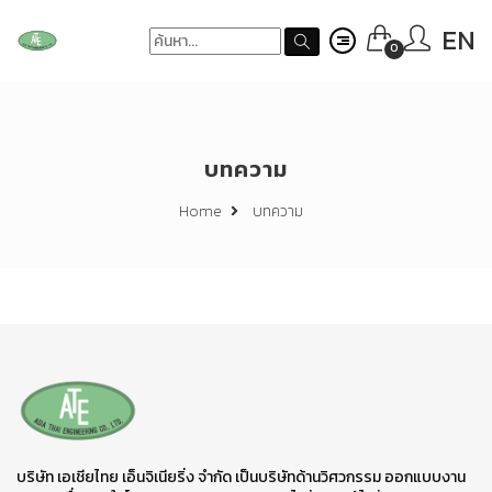
EN
0
บทความ
บทความ
Home
บริษัท เอเชียไทย เอ็นจิเนียริ่ง จำกัด เป็นบริษัทด้านวิศวกรรม ออกแบบงาน