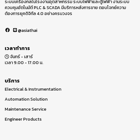
ระบบเครื่องกลในโรงงานอุตสาหกรรม ระบบไฟฟ้าและตู้ไฟฟ้า งานระบบ
ควบคุมอัตโนมัต์ PLC & SCADA มีบริการหลังการขาย ตอบโจทย์ความ
ต้องการยุคดิจิทัล 4.0 อย่างครบวงจร
@asiathai
เวลาทำการ
จันทร์ - เสาร์
เวลา 9.00 - 17.00 น.
บริการ
Electrical & Instrumentation
Automation Solution
Maintenance Service
Engineer Products